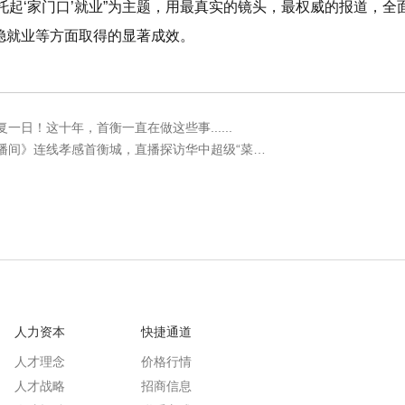
起‘家门口’就业”为主题，
用最真实的镜头，最权威的报道，全
稳就业
等
方面取得的显著成效。
一日！这十年，首衡一直在做这些事......
央视新闻频道《新闻直播间》连线孝感首衡城，直播探访华中超级“菜篮子”托起3.7万人稳就业
人力资本
快捷通道
人才理念
价格行情
人才战略
招商信息