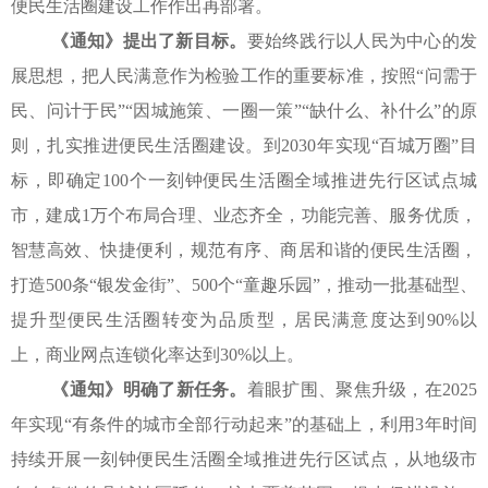
便民生活圈建设工作作出再部署。
《通知》
提出了新目标。
要始终践行以人民为中心的发
展思想，
把人民满意作为检验工作的重要标准，按照
“问需于
民、问计于民”
“因城施策、一圈一策”“缺什么、补什么”的原
则，
扎实推进便民生活圈建设。到
2030年实现“百城万圈”目
标，即确定100个一刻钟便民生活圈全域推进先行区试点城
市，建成1万个布局合理、业态齐全，功能完善、服务优质，
智慧高效、快捷便利，规范有序、商居和谐的便民生活圈，
打造500条“银发金街”、500个“童趣乐园”，推动一批基础型、
提升型便民生活圈转变为品质型，居民满意度达到90%以
上，商业网点连锁化率达到30%以上。
《通知》
明确了新任务。
着眼扩围、聚焦升级，在
2025
年实现“有条件的城市全部行动起来”的基础上，利用3年时间
持续开展一刻钟便民生活圈全域推进先行区试点，从地级市