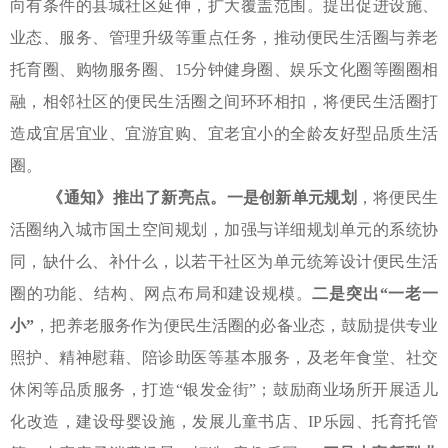
向有条件的县城社区延伸，扩大覆盖范围。提出促进设施、
业态、服务、管理升级等重点任务，推动便民生活圈与养老
托育圈、购物服务圈、15分钟健身圈、娱乐文化圈等圈圈相
融，相邻社区的便民生活圈之间环环相扣，将便民生活圈打
造成宜居宜业、宜游宜购、宜老宜小的全龄友好型品质生活
圈。
《通知》
推出了新亮点。一是创新单元规划
，将便民生
活圈纳入城市国土空间规划，加强与详细规划单元的系统协
同，缺什么、补什么，以若干社区为单元统筹设计便民生活
圈的功能、结构、网点布局和建设规模。
二是突出
“一老一
小”
，把养老服务作为便民生活圈的必备业态，鼓励提供专业
照护、精神慰藉、陪诊助医等基本服务，及老年食堂、社交
休闲等品质服务，打造
“银发金街”；鼓励商业场所开展适儿
化改造，建设母婴设施，发展儿童书店、IP乐园、托育托管