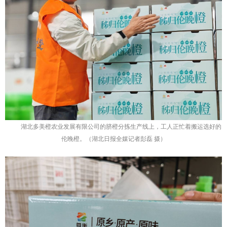
湖北多美橙农业发展有限公司的脐橙分拣生产线上，工人正忙着搬运选好的
伦晚橙。（湖北日报全媒记者彭磊 摄）