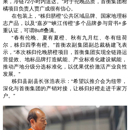
果，冷链72小时内送达。”对于伦晚品质，首衡集团柑
橘项目负责人贾广成很有信心。
在包装上，“秭归脐橙”公共区域品牌、国家地理标
志产品，以及“嘉岁”“峡江传橙”多个品牌参与背书+多
重认证，可谓Buff叠满。
“春有伦晚、夏有夏橙、秋有九月红、冬有纽荷
尔，秭归四季有橙。”首衡农副集团副总裁杨建飞表
示，“本次秭归伦晚脐橙项目，首衡集团实现全链路运
营提效、地标品牌打造赋能、产业标准化建设赋能，
推动产地分级分选标准化，以优果优价激活产业良性
发展。”
秭归县副县长张浩表示：“希望以推介会为纽带，
深化与首衡集团的产销对接，让秭归好橙走进千家万
户。”