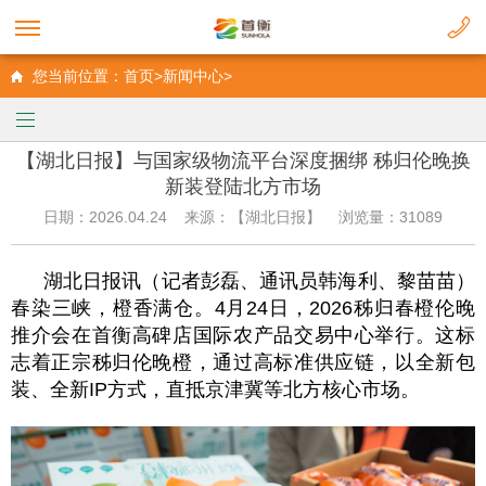
您当前位置：首页>新闻中心>
【湖北日报】与国家级物流平台深度捆绑 秭归伦晚换
新装登陆北方市场
日期：2026.04.24 来源：【湖北日报】 浏览量：31089
湖北日报讯（记者彭磊、通讯员韩海利、黎苗苗）
春染三峡，橙香满仓。4月24日，2026秭归春橙伦晚
推介会在首衡高碑店国际农产品交易中心举行。这标
志着正宗秭归伦晚橙，通过高标准供应链，以全新包
装、全新IP方式，直抵京津冀等北方核心市场。