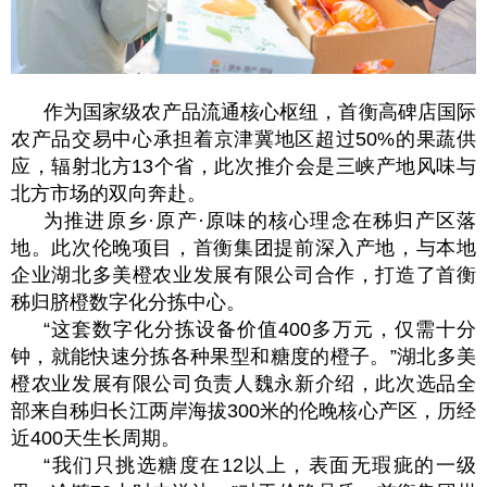
作为国家级农产品流通核心枢纽，首衡高碑店国际
农产品交易中心承担着京津冀地区超过50%的果蔬供
应，辐射北方13个省，此次推介会是三峡产地风味与
北方市场的双向奔赴。
为推进原乡·原产·原味的核心理念在秭归产区落
地。此次伦晚项目，首衡集团提前深入产地，与本地
企业湖北多美橙农业发展有限公司合作，打造了首衡
秭归脐橙数字化分拣中心。
“这套数字化分拣设备价值400多万元，仅需十分
钟，就能快速分拣各种果型和糖度的橙子。”湖北多美
橙农业发展有限公司负责人魏永新介绍，此次选品全
部来自秭归长江两岸海拔300米的伦晚核心产区，历经
近400天生长周期。
“我们只挑选糖度在12以上，表面无瑕疵的一级