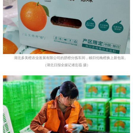
湖北多美橙农业发展有限公司的脐橙分拣车间，秭归伦晚橙换上新包装。
（湖北日报全媒记者彭磊 摄）