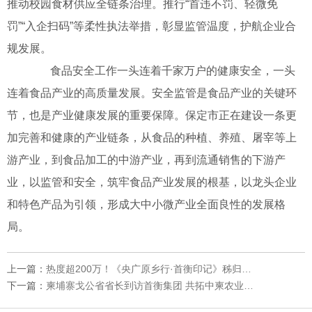
推动校园食材供应全链条治理。推行“首违不罚、轻微免
罚”“入企扫码”等柔性执法举措，彰显监管温度，护航企业合
规发展。
食品安全工作一头连着千家万户的健康安全，一头
连着食品产业的高质量发展。安全监管是食品产业的关键环
节，也是产业健康发展的重要保障。保定市正在建设一条更
加完善和健康的产业链条，从食品的种植、养殖、屠宰等上
游产业，到食品加工的中游产业，再到流通销售的下游产
业，以监管和安全，筑牢食品产业发展的根基，以龙头企业
和特色产品为引领，形成大中小微产业全面良性的发展格
局。
上一篇：
热度超200万！《央广原乡行·首衡印记》秭归站圆满收官
下一篇：
柬埔寨戈公省省长到访首衡集团 共拓中柬农业合作新蓝海