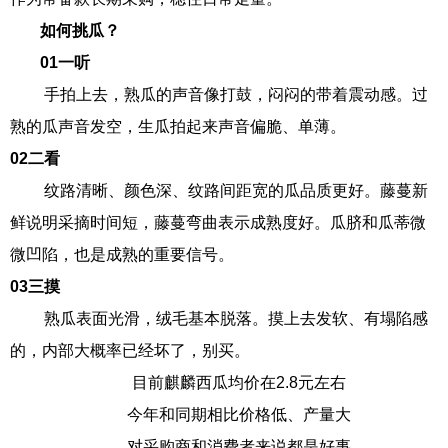
如何挑瓜？
0
1
一听
手拍上去，熟瓜的声音像打鼓，闷闷的带着震动感。过
熟的瓜声音发空，生瓜拍起来声音偏脆、单薄。
0
2
二看
纹路清晰、颜色深、纹路间距宽的瓜品质更好。藤蔓新
鲜说明采摘时间短，藤蔓弯曲表示成熟度好。瓜脐和瓜蒂微
微凹陷，也是成熟的重要信号。
0
3
三摸
熟瓜表面光滑，绒毛基本脱落。摸上去发软、有塌陷感
的，内部大概率已经坏了，别买。
目前麒麟西瓜均价在2.8元左右
今年和同期相比价格低、产量大
对采购商和消费者来说都是好事