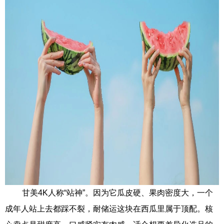
甘美4K人称“站神”。因为它瓜皮硬、果肉密度大，一个
成年人站上去都踩不裂，耐储运这块在西瓜里属于顶配。核