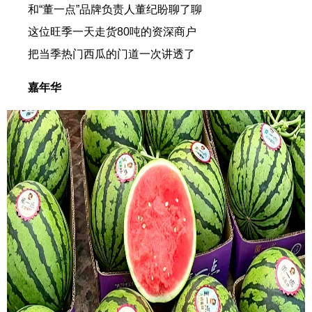
和“董一点
”品牌负责人董纪盼聊了聊
这位旺季一天走货80吨的资深商户
把当季热门西瓜的门道一次讲透了
嘉年华